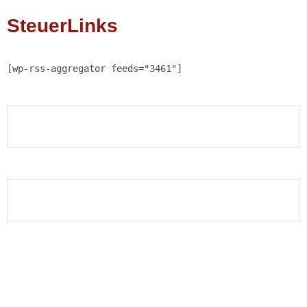
SteuerLinks
[wp-rss-aggregator feeds="3461"]